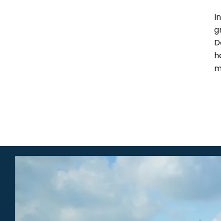
I
g
D
h
m