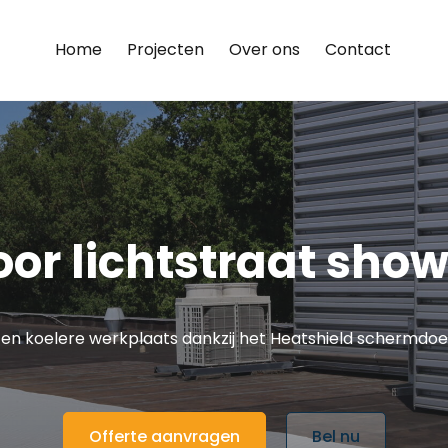
Home
Projecten
Over ons
Contact
or lichtstraat sho
en koelere werkplaats dankzij het Heatshield schermdo
Offerte aanvragen
Bel nu